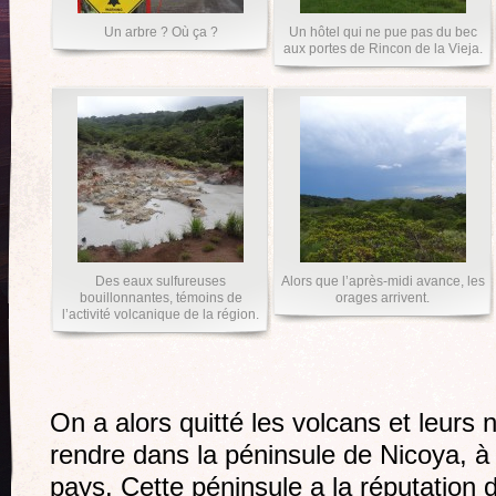
Un arbre ? Où ça ?
Un hôtel qui ne pue pas du bec
aux portes de Rincon de la Vieja.
Des eaux sulfureuses
Alors que l’après-midi avance, les
bouillonnantes, témoins de
orages arrivent.
l’activité volcanique de la région.
On a alors quitté les volcans et leurs
rendre dans la péninsule de Nicoya, à
pays. Cette péninsule a la réputation 