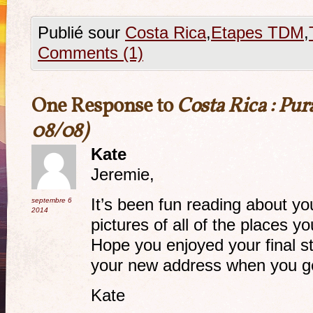
Publié sour
Costa Rica
,
Etapes TDM
,
Comments (1)
One Response to
Costa Rica : Pur
08/08)
Kate
Jeremie,
It’s been fun reading about yo
septembre 6
2014
pictures of all of the places y
Hope you enjoyed your final 
your new address when you ge
Kate