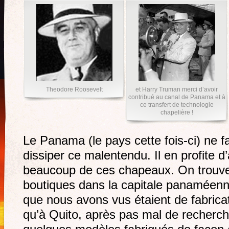
Theodore Roosevelt
et Harry Truman merci d’avoir
contribué au canal de Panama et à
ce transfert de technologie
chapelière !
Le Panama (le pays cette fois-ci) ne f
dissiper ce malentendu. Il en profite d
beaucoup de ces chapeaux. On trouv
boutiques dans la capitale panaméenn
que nous avons vus étaient de fabricatio
qu’à Quito, après pas mal de recherch