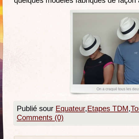
quelques modèles fabriqués de façon a
On a craqué tous les deu
Publié sour
Equateur
,
Etapes TDM
,
To
Comments (0)